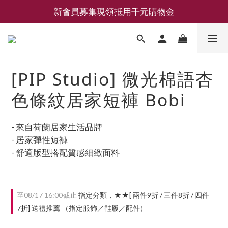
新會員募集現領抵用千元購物金
新會員募集現領抵用千元購物金
LEMAIRE 經典可頌包 NEW ARRIVAL
香氛 / 家居 / 餐廚 [ 全館折上兩件9折，三件享85折 】
[PIP Studio] 微光棉語杏
新會員募集現領抵用千元購物金
色條紋居家短褲 Bobi
- 來自荷蘭居家生活品牌
- 居家彈性短褲
- 舒適版型搭配質感細緻面料
至
08/17 16:00
截止
指定分類，★★[ 兩件9折 / 三件8折 / 四件
7折] 送禮推薦 （指定服飾／鞋履／配件）