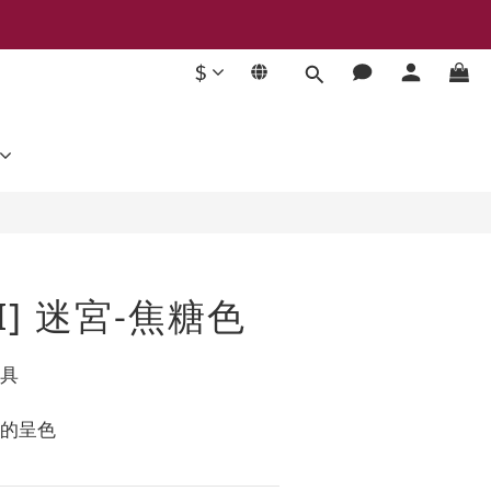
$
立即購買
TI] 迷宮-焦糖色
皮具
富的呈色