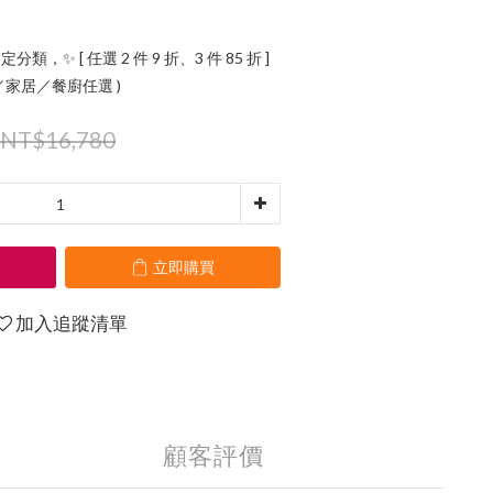
定分類，✨ [ 任選 2 件 9 折、3 件 85 折 ]
氛／家居／餐廚任選 )
NT$16,780
立即購買
加入追蹤清單
顧客評價