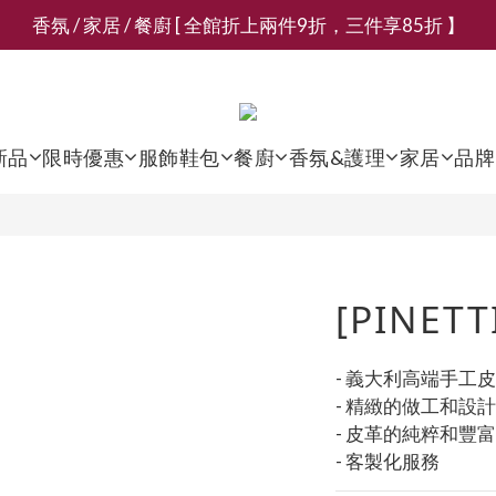
香氛 / 家居 / 餐廚 [ 全館折上兩件9折，三件享85折 】
新會員募集現領抵用千元購物金
新會員募集現領抵用千元購物金
新品
限時優惠
服飾鞋包
餐廚
香氛&護理
家居
品牌
[PINET
- 義大利高端手工
- 精緻的做工和設計
- 皮革的純粹和豐
- 客製化服務