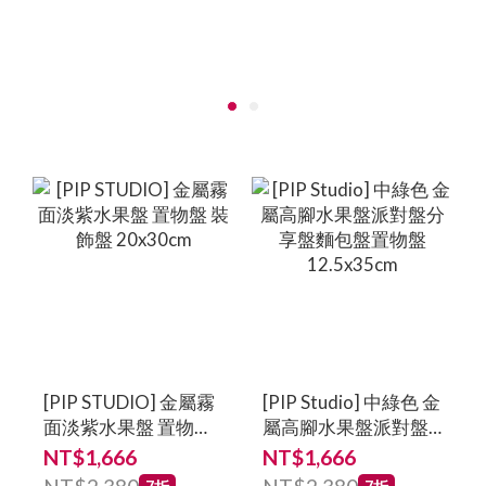
[PIP STUDIO] 金屬霧
[PIP Studio] 中綠色 金
面淡紫水果盤 置物盤
屬高腳水果盤派對盤
裝飾盤 20x30cm
分享盤麵包盤置物盤
NT$1,666
NT$1,666
12.5x35cm