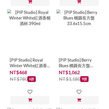
[PIP Studio] Royal
[PIP Studio] Berry
Winter White紅酒香
Blues 橢圓長方盤
檳酒杯 390ml
33.6x15.5cm
NT$468
NT$1,062
NT$780
NT$1,180
6折
9折