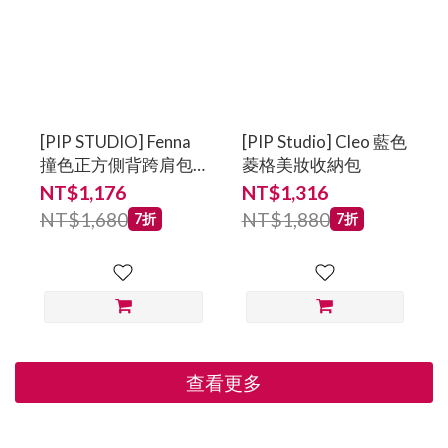
[PIP STUDIO] Fenna
[PIP Studio] Cleo 藍色
撞色正方側背跨肩包
菱格美妝收納包
(小) 藍
NT$1,176
NT$1,316
NT$1,680
NT$1,880
7折
7折
查看更多