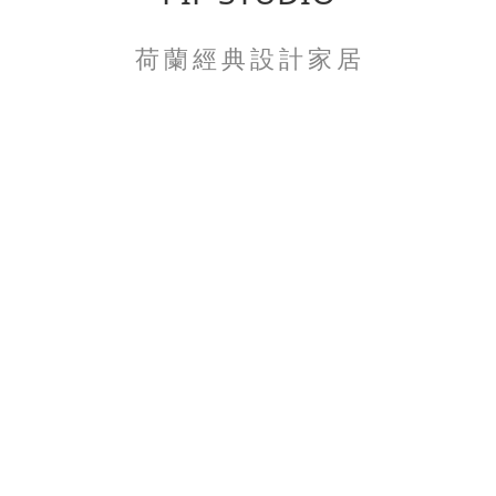
荷 蘭 經 典 設 計 家 居