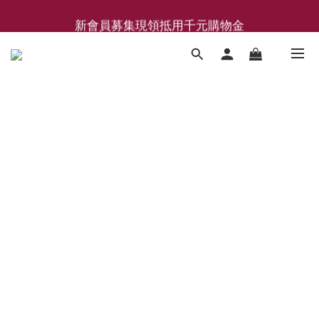
新會員募集現領抵用千元購物金
新會員募集現領抵用千元購物金
LEMAIRE 經典可頌包 NEW ARRIVAL
香氛 / 家居 / 餐廚 [ 全館折上兩件9折，三件享85折 】
新會員募集現領抵用千元購物金