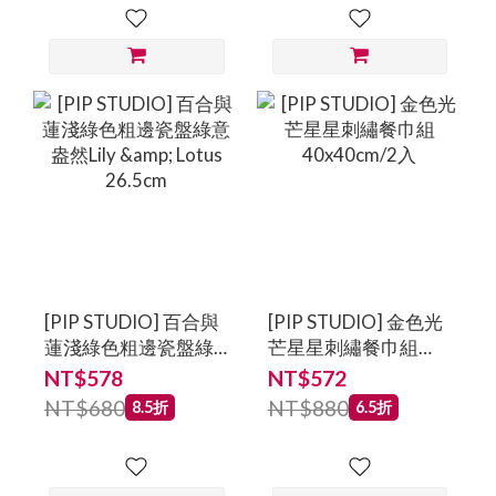
[PIP STUDIO] 百合與
[PIP STUDIO] 金色光
蓮淺綠色粗邊瓷盤綠
芒星星刺繡餐巾組
意盎然Lily & Lotus
40x40cm/2入
NT$578
NT$572
26.5cm
NT$680
NT$880
8.5折
6.5折