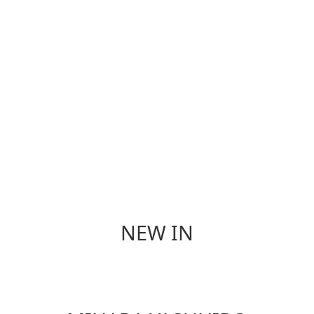
香 氛
餐 具
NEW IN