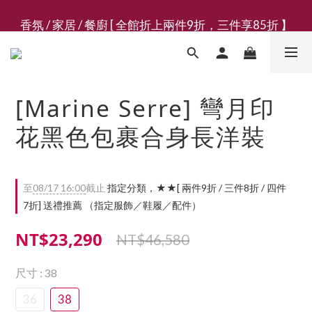
新會員募集現領抵用千元購物金
香氛 / 家居 / 餐廚 [ 全館折上兩件9折，三件享85折 】
新會員募集現領抵用千元購物金
[Marine Serre] 彎月印
花黑色包裹合身長洋裝
至
08/17 16:00
截止
指定分類，★★[ 兩件9折 / 三件8折 / 四件
7折] 送禮推薦 （指定服飾／鞋履／配件）
NT$23,290
NT$46,580
尺寸
: 38
36
38