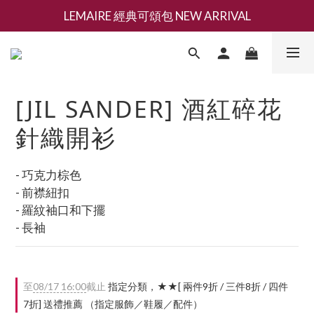
LEMAIRE 經典可頌包 NEW ARRIVAL
新會員募集現領抵用千元購物金
香氛 / 家居 / 餐廚 [ 全館折上兩件9折，三件享85折 】
新會員募集現領抵用千元購物金
[JIL SANDER] 酒紅碎花
針織開衫
- 巧克力棕色
- 前襟紐扣
- 羅紋袖口和下擺
- 長袖
至
08/17 16:00
截止
指定分類，★★[ 兩件9折 / 三件8折 / 四件
7折] 送禮推薦 （指定服飾／鞋履／配件）