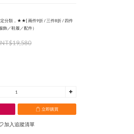
定分類，★★[ 兩件9折 / 三件8折 / 四件
指定服飾／鞋履／配件）
NT$19,580
立即購買
加入追蹤清單