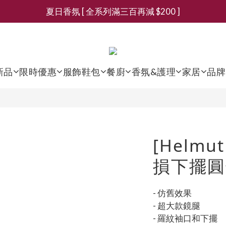
夏日香氛 [ 全系列滿三百再減 $200 ]
新會員募集現領抵用千元購物金
新會員募集現領抵用千元購物金
新品
限時優惠
服飾鞋包
餐廚
香氛&護理
家居
品牌
[Helmu
損下擺圓
- 仿舊效果
- 超大款鏡腿
- 羅紋袖口和下擺