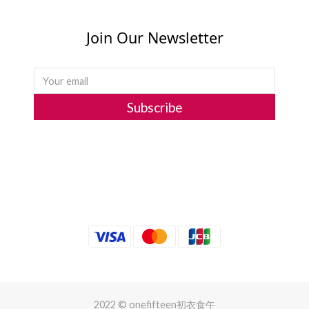
Join Our Newsletter
Subscribe
2022 © onefifteen初衣食午