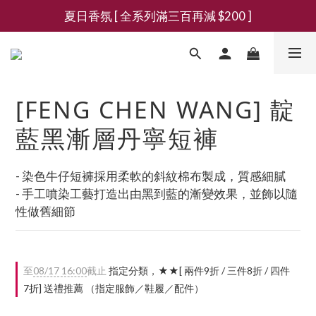
夏日香氛 [ 全系列滿三百再減 $200 ]
新會員募集現領抵用千元購物金
新會員募集現領抵用千元購物金
[FENG CHEN WANG] 靛
藍黑漸層丹寧短褲
- 染色牛仔短褲採用柔軟的斜紋棉布製成，質感細膩
- 手工噴染工藝打造出由黑到藍的漸變效果，並飾以隨
性做舊細節
至
08/17 16:00
截止
指定分類，★★[ 兩件9折 / 三件8折 / 四件
7折] 送禮推薦 （指定服飾／鞋履／配件）