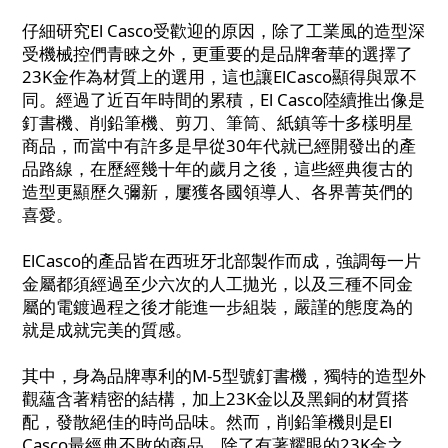
仔細研究El Casco受歡迎的原因，除了工業風的造型深
受機械控們青睞之外，更重要的是品牌奢華的選擇了
23K金作為材質上的選用，這也讓ElCasco顯得與眾不
同。經過了近百年時間的累積，El Casco陸續推出像是
釘書機、削鉛筆機、剪刀、筆筒、紙鎮等十多樣明星
商品，而當中有許多是早從30年代就已經開發出的產
品路線，在歷經幾十年的歲月之後，這些經典復古的
造型更顯歷久彌新，屢獲各國領導人、各界菁英們的
喜愛。
ElCasco的產品皆在西班牙北部製作而成，強調每一片
金屬都須經過至少六次的人工拋光，以及三種不同金
屬的電鍍過程之後才能進一步組裝，嚴謹的態度為的
就是成就完美的質感。
其中，身為品牌專利的M-5型號釘書機，獨特的造型外
觀蘊含著精密的結構，加上23K金以及黑銅的材質搭
配，發散絕佳的時尚品味。然而，削鉛筆機則是El
Casco最經典不敗的商品，除了有著耀眼的23K金之