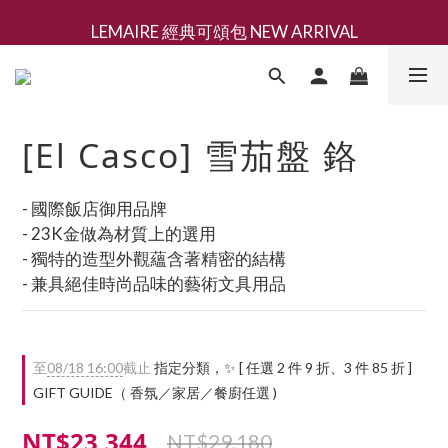
LEMAIRE 經典可頌包 NEW ARRIVAL
新會員募集現領抵用千元購物金
香氛 / 家居 / 餐廚 [ 全館折上兩件9折，三件享85折 】
新會員募集現領抵用千元購物金
[El Casco] 雪茄盤 鉻
- 國際飯店御用品牌
- 23K金做為材質上的選用
- 獨特的造型外觀蘊含著精密的結構
- 兼具絕佳時尚品味的藝術文具用品
至
08/18 16:00
截止
指定分類，✨ [ 任選 2 件 9 折、3 件 85 折 ]
GIFT GUIDE（ 香氛／家居／餐廚任選 )
NT$23,344
NT$29,180