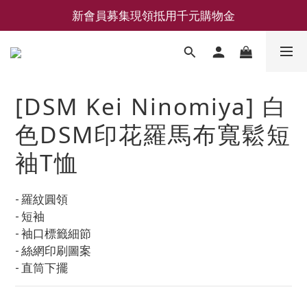
新會員募集現領抵用千元購物金
新會員募集現領抵用千元購物金
LEMAIRE 經典可頌包 NEW ARRIVAL
香氛 / 家居 / 餐廚 [ 全館折上兩件9折，三件享85折 】
[DSM Kei Ninomiya] 白
新會員募集現領抵用千元購物金
色DSM印花羅馬布寬鬆短
袖T恤
- 羅紋圓領
- 短袖
- 袖口標籤細節
- 絲網印刷圖案
- 直筒下擺