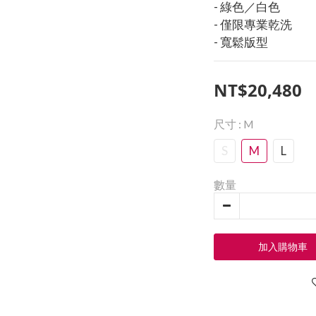
- 綠色／白色
- 僅限專業乾洗
- 寬鬆版型
NT$20,480
尺寸
: M
S
M
L
數量
加入購物車