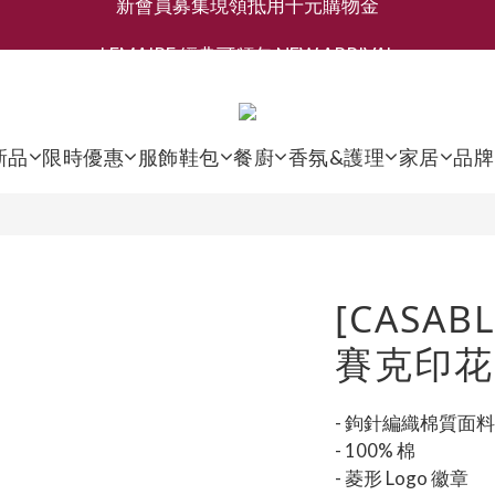
LEMAIRE 經典可頌包 NEW ARRIVAL
新會員募集現領抵用千元購物金
香氛 / 家居 / 餐廚 [ 全館折上兩件9折，三件享85折 】
新會員募集現領抵用千元購物金
新品
限時優惠
服飾鞋包
餐廚
香氛&護理
家居
品牌
[CASAB
賽克印花
- 鉤針編織棉質面料
- 100% 棉
- 菱形 Logo 徽章