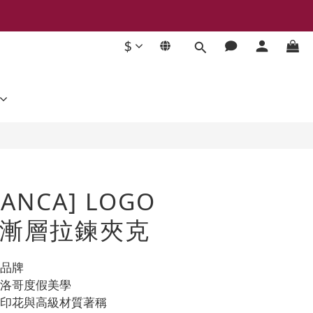
$
立即購買
LANCA] LOGO
漸層拉鍊夾克
裝品牌
摩洛哥度假美學
緻印花與高級材質著稱