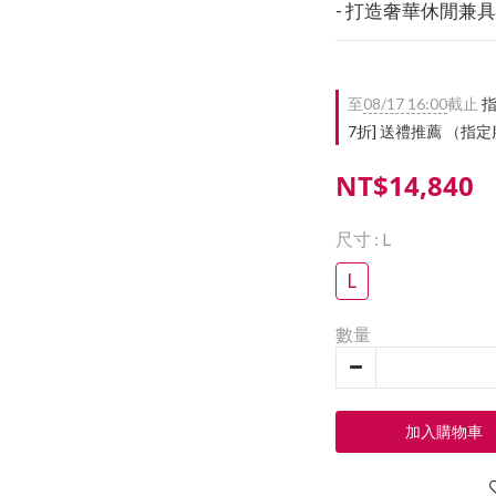
- 打造奢華休閒兼具的 
至
08/17 16:00
截止
指
7折] 送禮推薦 （
NT$14,840
尺寸
: L
L
數量
加入購物車