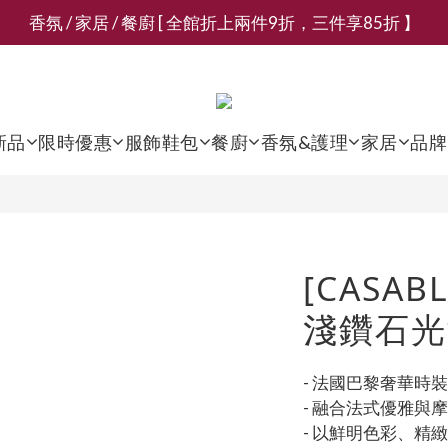
香氛 / 家居 / 餐廚 [ 全館折上兩件9折，三件享85折 】
新會員募集現領抵用千元購物金
新會員募集現領抵用千元購物金
新品
限時優惠
服飾鞋包
餐廚
香氛&護理
家居
品牌
[CASAB
淺鑽石光
- 法國巴黎奢華時
- 融合法式優雅與
- 以鮮明色彩、精