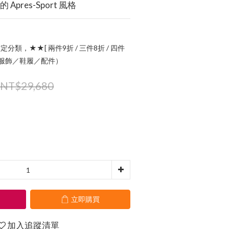
Apres-Sport 風格
定分類，★★[ 兩件9折 / 三件8折 / 四件
指定服飾／鞋履／配件）
NT$29,680
立即購買
加入追蹤清單