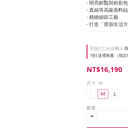
- 明亮鮮豔與粉彩
- 真絲等高級面料
- 精緻細節工藝
- 打造「度假生活
至
08/17 16:00
截止
指
7折] 送禮推薦 （
NT$16,190
尺寸
: M
S
M
L
數量