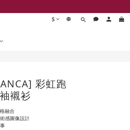
$
立即購買
LANCA] 彩虹跑
袖襯衫
風格融合
藝術感圖像設計
敘事