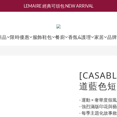
LEMAIRE 經典可頌包 NEW ARRIVAL
新會員募集現領抵用千元購物金
香氛 / 家居 / 餐廚 [ 全館折上兩件9折，三件享85折 】
新會員募集現領抵用千元購物金
新品
限時優惠
服飾鞋包
餐廚
香氛&護理
家居
品牌
[CASAB
道藍色短
- 運動 × 奢華度假
- 強烈滿版印花與
- 每季主題化故事