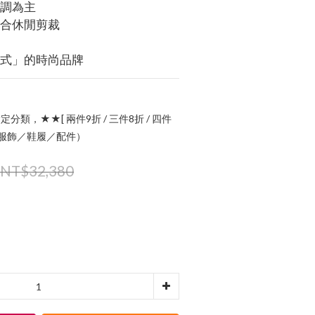
色調為主
結合休閒剪裁
方式」的時尚品牌
定分類，★★[ 兩件9折 / 三件8折 / 四件
指定服飾／鞋履／配件）
NT$32,380