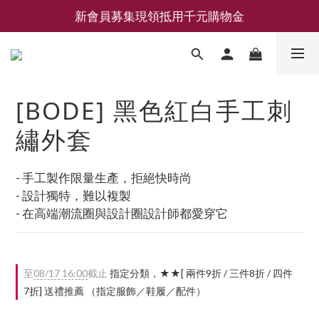
新會員募集現領抵用千元購物金
新會員募集現領抵用千元購物金
LEMAIRE 經典可頌包 NEW ARRIVAL
香氛 / 家居 / 餐廚 [ 全館折上兩件9折，三件享85折 】
[BODE] 黑色紅白手工刺
新會員募集現領抵用千元購物金
繡外套
- 手工製作限量生產，拒絕快時尚
- 設計獨特，難以複製
- 在高端潮流圈與設計圈設計師都愛穿它
至
08/17 16:00
截止
指定分類，★★[ 兩件9折 / 三件8折 / 四件
7折] 送禮推薦 （指定服飾／鞋履／配件）