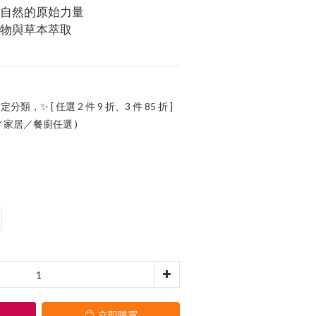
歸自然的原始力量
植物與草本萃取
定分類，✨ [ 任選 2 件 9 折、3 件 85 折 ]
氛／家居／餐廚任選 )
立即購買