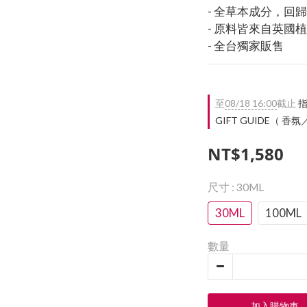
- 全草本成分，回
- 原料皆來自英國
- 全台獨家販售
至
08/18 16:00
截止
指
GIFT GUIDE（ 香
NT$1,580
尺寸
: 30ML
30ML
100ML
數量
加入購物車