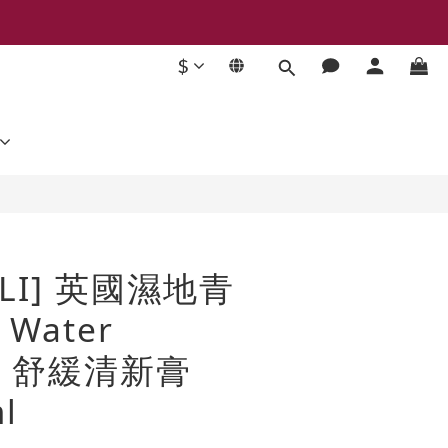
$
立即購買
OLI] 英國濕地青
Water
w 舒緩清新膏
l