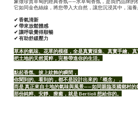
象徵珍貴草甸的經典香氛——水草甸香氛，是我們品牌的
它如同金色絲線，將您帶入大自然，讓您沉浸其中，滋養
✔ 香氣清新
✔ 帶來放鬆體感
✔ 讓呼吸覺得順暢
✔ 有助舒緩壓力
草本的氣味、花草的模樣，全是真實採集、真實手繪、真
把土地的天然質粹，完整帶進你的生活。
點起香氛、披上紋飾的瞬間，
你聞到的、看到的，都不是設計出來的「概念」，
而是 真正來自土地的氣味與風景——如同親臨英國鄉村的
那份純粹、安靜、療癒，就是 Bertioli 想給你的。