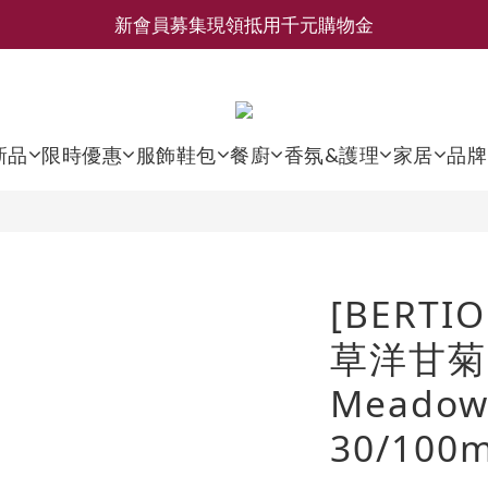
新會員募集現領抵用千元購物金
新會員募集現領抵用千元購物金
LEMAIRE 經典可頌包 NEW ARRIVAL
香氛 / 家居 / 餐廚 [ 全館折上兩件9折，三件享85折 】
新品
限時優惠
服飾鞋包
餐廚
香氛&護理
家居
品牌
新會員募集現領抵用千元購物金
[BERTI
草洋甘菊 
Meado
30/100m