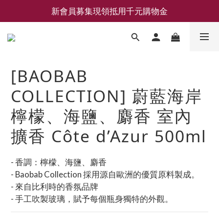
新會員募集現領抵用千元購物金
新會員募集現領抵用千元購物金
LEMAIRE 經典可頌包 NEW ARRIVAL
香氛 / 家居 / 餐廚 [ 全館折上兩件9折，三件享85折 】
[BAOBAB
新會員募集現領抵用千元購物金
COLLECTION] 蔚藍海岸
檸檬、海鹽、麝香 室內
擴香 Côte d’Azur 500ml
- 香調：檸檬、海鹽、麝香
- Baobab Collection 採用源自歐洲的優質原料製成。
- 來自比利時的香氛品牌
- 手工吹製玻璃，賦予每個瓶身獨特的外觀。