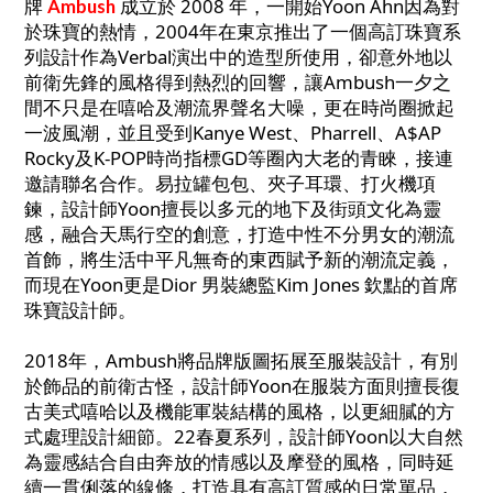
牌
成立於 2008 年，一開始Yoon Ahn因為對
Ambush
於珠寶的熱情，2004年在東京推出了一個高訂珠寶系
列設計作為Verbal演出中的造型所使用，卻意外地以
前衛先鋒的風格得到熱烈的回響，讓Ambush一夕之
間不只是在嘻哈及潮流界聲名大噪，更在時尚圈掀起
一波風潮，並且受到Kanye West、Pharrell、A$AP
Rocky及K-POP時尚指標GD等圈內大老的青睞，接連
邀請聯名合作。易拉罐包包、夾子耳環、打火機項
鍊，設計師Yoon擅長以多元的地下及街頭文化為靈
感，融合天馬行空的創意，打造中性不分男女的潮流
首飾，將生活中平凡無奇的東西賦予新的潮流定義，
而現在Yoon更是Dior 男裝總監Kim Jones 欽點的首席
珠寶設計師。
2018年，Ambush將品牌版圖拓展至服裝設計，有別
於飾品的前衛古怪，設計師Yoon在服裝方面則擅長復
古美式嘻哈以及機能軍裝結構的風格，以更細膩的方
式處理設計細節。22春夏系列，設計師Yoon以大自然
為靈感結合自由奔放的情感以及摩登的風格，同時延
續一貫俐落的線條，打造具有高訂質感的日常單品，