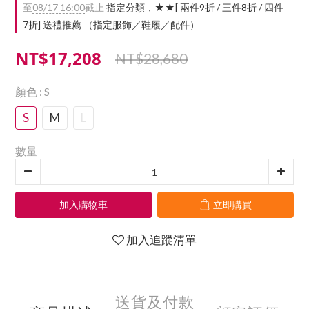
至
08/17 16:00
截止
指定分類，★★[ 兩件9折 / 三件8折 / 四件
7折] 送禮推薦 （指定服飾／鞋履／配件）
NT$17,208
NT$28,680
顏色
: S
S
M
L
數量
加入購物車
立即購買
加入追蹤清單
送貨及付款