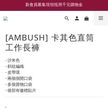
新會員募集現領抵用千元購物金
新會員募集現領抵用千元購物金
LEMAIRE 經典可頌包 NEW ARRIVAL
香氛 / 家居 / 餐廚 [ 全館折上兩件9折，三件享85折 】
[AMBUSH] 卡其色直筒
新會員募集現領抵用千元購物金
工作長褲
- 沙米色
- 斜紋編織
- 皮帶環
- 兩個側開口袋
- 多個貨物口袋
- 後部有徽標貼片