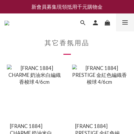
新會員募集現領抵用千元購物金
新會員募集現領抵用千元購物金
LEMAIRE 經典可頌包 NEW ARRIVAL
香氛 / 家居 / 餐廚 [ 全館折上兩件9折，三件享85折 】
其它香氛用品
新會員募集現領抵用千元購物金
[FRANC 1884]
[FRANC 1884]
CHARME 奶油米白編
PRESTIGE 金紅色編