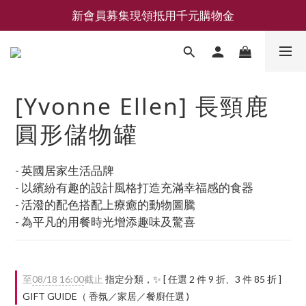
新會員募集現領抵用千元購物金
新會員募集現領抵用千元購物金
LEMAIRE 經典可頌包 NEW ARRIVAL
香氛 / 家居 / 餐廚 [ 全館折上兩件9折，三件享85折 】
[Yvonne Ellen] 長頸鹿
新會員募集現領抵用千元購物金
圓形儲物罐
- 英國居家生活品牌
- 以繽紛有趣的設計風格打造充滿幸福感的食器
- 活潑的配色搭配上療癒的動物圖騰
- 為平凡的用餐時光增添趣味及驚喜
至
08/18 16:00
截止
指定分類，✨ [ 任選 2 件 9 折、3 件 85 折 ]
GIFT GUIDE（ 香氛／家居／餐廚任選 )