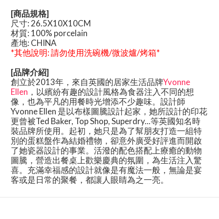
[商品規格]
尺寸: 26.5X10X10CM
材質
:
100% porcelain
產地
:
CHINA
*其他說明
:
請勿使用洗碗機
/
微波爐
/
烤箱*
[品牌介紹]
創立於
2013
年，來自英國的居家生活品牌
Yvonne
Ellen
，
以繽紛有趣的設計風格為食器注入不同的想
像，也為平凡的用餐時光增添不少趣味。設計師
Yvonne Ellen
是以布樣圖騰設計起家，她所設計的印花
更曾被
Ted Baker, Top Shop, Superdry...
等英國知名時
裝品牌所使用。起初，她只是為了幫朋友打造一組特
別的蛋糕盤作為結婚禮物，卻意外廣受好評進而開啟
了她瓷器設計的事業。活潑的配色搭配上療癒的動物
圖騰，營造出餐桌上歡樂慶典的氛圍，為生活注入驚
喜。充滿幸福感的設計就像是有魔法一般，無論是宴
客或是日常的聚餐，都讓人眼睛為之一亮。