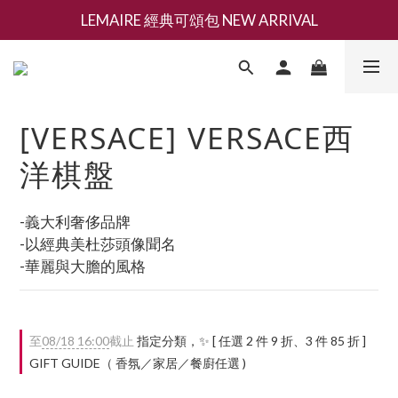
LEMAIRE 經典可頌包 NEW ARRIVAL
新會員募集現領抵用千元購物金
香氛 / 家居 / 餐廚 [ 全館折上兩件9折，三件享85折 】
新會員募集現領抵用千元購物金
[VERSACE] VERSACE西
洋棋盤
-義大利奢侈品牌
-以經典美杜莎頭像聞名
-華麗與大膽的風格
至
08/18 16:00
截止
指定分類，✨ [ 任選 2 件 9 折、3 件 85 折 ]
GIFT GUIDE（ 香氛／家居／餐廚任選 )