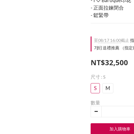
- I ♡ Baroque印花
- 正面拉鍊閉合
- 鬆緊帶
至
08/17 16:00
截止
指
7折] 送禮推薦 （
NT$32,500
尺寸
: S
S
M
數量
加入購物車