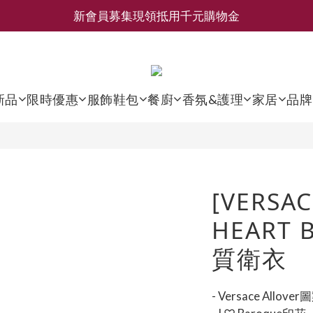
新會員募集現領抵用千元購物金
新會員募集現領抵用千元購物金
LEMAIRE 經典可頌包 NEW ARRIVAL
香氛 / 家居 / 餐廚 [ 全館折上兩件9折，三件享85折 】
新品
限時優惠
服飾鞋包
餐廚
香氛&護理
家居
品牌
新會員募集現領抵用千元購物金
[VERSAC
HEART 
質衛衣
- Versace Allover