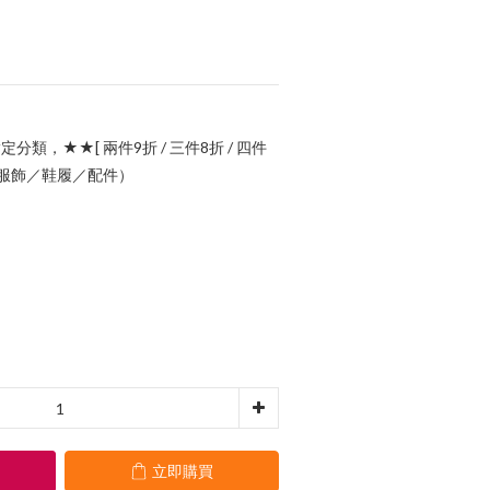
定分類，★★[ 兩件9折 / 三件8折 / 四件
指定服飾／鞋履／配件）
立即購買