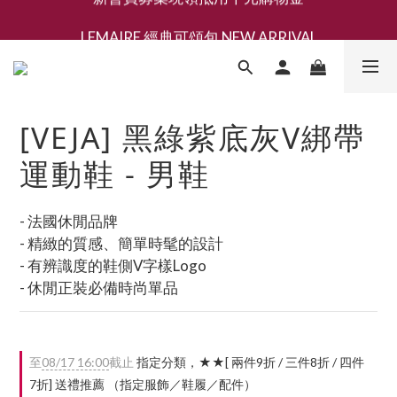
LEMAIRE 經典可頌包 NEW ARRIVAL
新會員募集現領抵用千元購物金
香氛 / 家居 / 餐廚 [ 全館折上兩件9折，三件享85折 】
新會員募集現領抵用千元購物金
[VEJA] 黑綠紫底灰V綁帶
運動鞋 - 男鞋
- 法國休閒品牌
- 精緻的質感、簡單時髦的設計
- 有辨識度的鞋側V字樣Logo
- 休閒正裝必備時尚單品
至
08/17 16:00
截止
指定分類，★★[ 兩件9折 / 三件8折 / 四件
7折] 送禮推薦 （指定服飾／鞋履／配件）