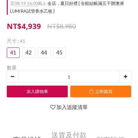
至
08/19 16:00
截止
全店，夏日好禮 [ 全館結帳滿五千贈澳洲
LUMIRA試管香水乙枚 ]
NT$4,939
NT$8,980
尺寸
: 41
41
42
44
45
數量
加入購物車
立即購買
加入追蹤清單
送貨及付款