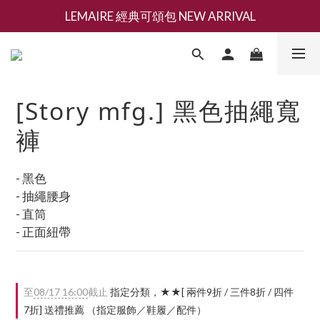
LEMAIRE 經典可頌包 NEW ARRIVAL
新會員募集現領抵用千元購物金
香氛 / 家居 / 餐廚 [ 全館折上兩件9折，三件享85折 】
新會員募集現領抵用千元購物金
[Story mfg.] 黑色抽繩寬
褲
- 黑色
- 抽繩腰身
- 直筒
- 正面紐帶
至
08/17 16:00
截止
指定分類，★★[ 兩件9折 / 三件8折 / 四件
7折] 送禮推薦 （指定服飾／鞋履／配件）