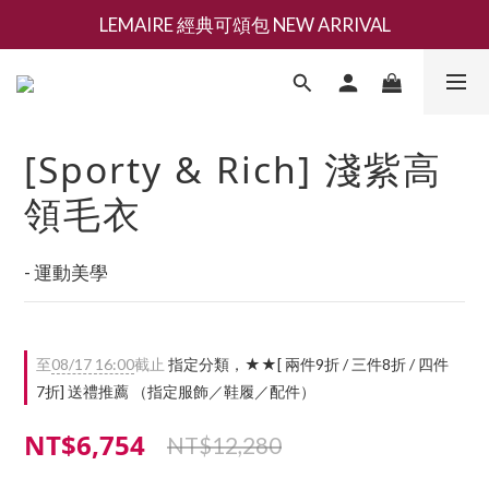
LEMAIRE 經典可頌包 NEW ARRIVAL
新會員募集現領抵用千元購物金
香氛 / 家居 / 餐廚 [ 全館折上兩件9折，三件享85折 】
新會員募集現領抵用千元購物金
[Sporty & Rich] 淺紫高
領毛衣
- 運動美學
至
08/17 16:00
截止
指定分類，★★[ 兩件9折 / 三件8折 / 四件
7折] 送禮推薦 （指定服飾／鞋履／配件）
NT$6,754
NT$12,280