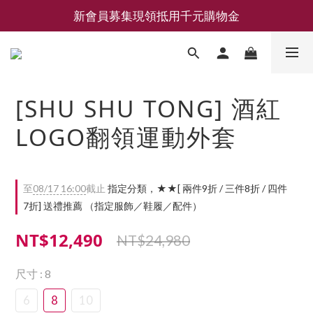
新會員募集現領抵用千元購物金
新會員募集現領抵用千元購物金
LEMAIRE 經典可頌包 NEW ARRIVAL
香氛 / 家居 / 餐廚 [ 全館折上兩件9折，三件享85折 】
[SHU SHU TONG] 酒紅
新會員募集現領抵用千元購物金
LOGO翻領運動外套
至
08/17 16:00
截止
指定分類，★★[ 兩件9折 / 三件8折 / 四件
7折] 送禮推薦 （指定服飾／鞋履／配件）
NT$12,490
NT$24,980
尺寸
: 8
6
8
10