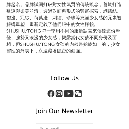
牌起名。品牌試圖打破對⼥性氣質的傳統觀念，善於打造
叛逆與柔美並濟，透過對⾯料形式的豐富探索，蝴蝶結、
褶邊、⺴紗、荷葉邊、刺繡、珍珠等充滿少⼥感的元素被
解構重塑，重新定義了他們眼中的女性樣貌。
SHUSHU/TONG 每⼀季⽤不同的服飾語⾔來傳達這份摩
登、強勢⼜浪漫的少⼥感，揭露當代女孩不同身份及面
相，但SHUSHU/TONG ⼥孩的內核是始終如一的，少⼥
靈性的外表下，永遠藏著隱密的倔強。
Follow Us
Join Our Newsletter