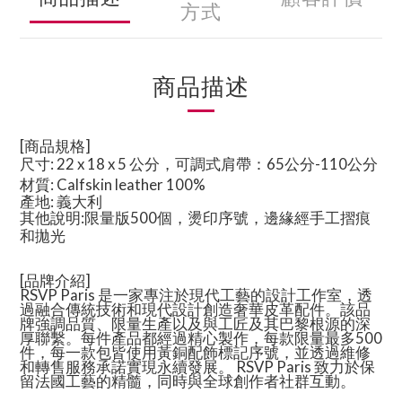
方式
商品描述
[商品規格]
尺寸: 22 x 18 x 5 公分，可調式肩帶：65公分-110公分
材質: Calfskin leather 100%
產地: 義大利
其他說明:限量版500個，燙印序號，邊緣經手工摺痕
和拋光
[品牌介紹]
RSVP Paris 是一家專注於現代工藝的設計工作室，透
過融合傳統技術和現代設計創造奢華皮革配件。該品
牌強調品質、限量生產以及與工匠及其巴黎根源的深
厚聯繫。每件產品都經過精心製作，每款限量最多500
件，每一款包皆使用黃銅配飾標記序號，並透過維修
和轉售服務承諾實現永續發展。 RSVP Paris 致力於保
留法國工藝的精髓，同時與全球創作者社群互動。