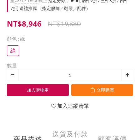
至
08/17 16:00
截止
指定分類，★★[ 兩件9折 / 三件8折 / 四件
7折] 送禮推薦 （指定服飾／鞋履／配件）
NT$8,946
NT$19,880
顏色
: 綠
綠
數量
加入購物車
立即購買
加入追蹤清單
送貨及付款
商品描述
顧客評價