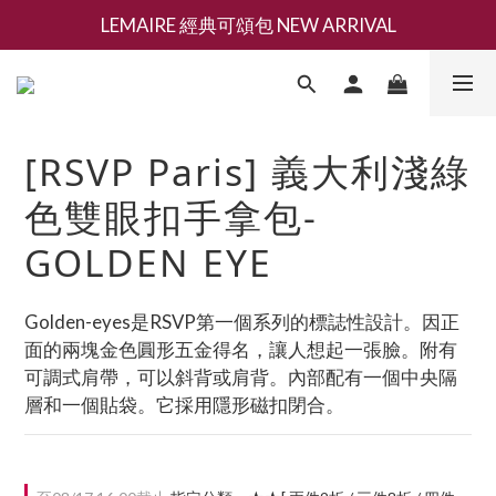
LEMAIRE 經典可頌包 NEW ARRIVAL
新會員募集現領抵用千元購物金
香氛 / 家居 / 餐廚 [ 全館折上兩件9折，三件享85折 】
新會員募集現領抵用千元購物金
[RSVP Paris] 義大利淺綠
色雙眼扣手拿包-
GOLDEN EYE
Golden-eyes是RSVP第一個系列的標誌性設計。因正
面的兩塊金色圓形五金得名，讓人想起一張臉。附有
可調式肩帶，可以斜背或肩背。內部配有一個中央隔
層和一個貼袋。它採用隱形磁扣閉合。