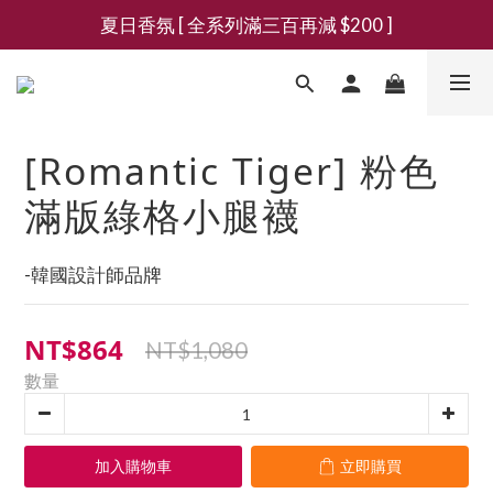
夏日香氛 [ 全系列滿三百再減 $200 ]
新會員募集現領抵用千元購物金
新會員募集現領抵用千元購物金
[Romantic Tiger] 粉色
滿版綠格小腿襪
-韓國設計師品牌
NT$864
NT$1,080
數量
加入購物車
立即購買