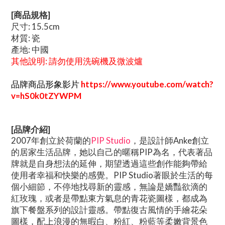
[商品規格]
尺寸: 15.5cm
材質: 瓷
產地: 中國
其他說明: 請勿使用洗碗機及微波爐
品牌商品形象影片
https://www.youtube.com/watch?
v=hS0k0tZYWPM
[品牌介紹]
2007年創立於荷蘭的
PIP Studio
，是設計師Anke創立
的居家生活品牌，她以自己的暱稱PIP為名，代表著品
牌就是自身想法的延伸，期望透過這些創作能夠帶給
使用者幸福和快樂的感覺。PIP Studio著眼於生活的每
個小細節，不停地找尋新的靈感，無論是嬌豔欲滴的
紅玫瑰，或者是帶點東方氣息的青花瓷圖樣，都成為
旗下餐盤系列的設計靈感。帶點復古風情的手繪花朵
圖樣，配上浪漫的無暇白、粉紅、粉藍等柔嫩背景色