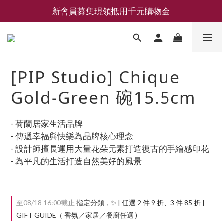
新會員募集現領抵用千元購物金
新會員募集現領抵用千元購物金
LEMAIRE 經典可頌包 NEW ARRIVAL
香氛 / 家居 / 餐廚 [ 全館折上兩件9折，三件享85折 】
[PIP Studio] Chique
新會員募集現領抵用千元購物金
Gold-Green 碗15.5cm
- 荷蘭居家生活品牌
- 傳遞幸福與快樂為品牌核心理念
- 設計師擅長運用大量花朵元素打造復古的手繪感印花
- 為平凡的生活打造自然美好的風景
至
08/18 16:00
截止
指定分類，✨ [ 任選 2 件 9 折、3 件 85 折 ]
GIFT GUIDE（ 香氛／家居／餐廚任選 )