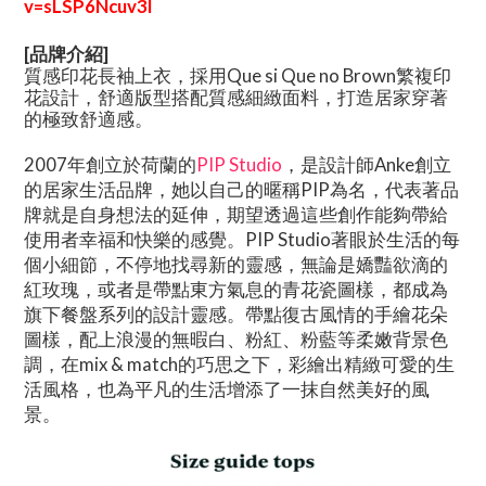
v=sLSP6Ncuv3I
[品牌介紹]
質感印花長袖上衣，採用Que si Que no Brown繁複印
花設計，舒適版型搭配質感細緻面料，打造居家穿著
的極致舒適感。
2007年創立於荷蘭的
PIP Studio
，是設計師Anke創立
的居家生活品牌，她以自己的暱稱PIP為名，代表著品
牌就是自身想法的延伸，期望透過這些創作能夠帶給
使用者幸福和快樂的感覺。PIP Studio著眼於生活的每
個小細節，不停地找尋新的靈感，無論是嬌豔欲滴的
紅玫瑰，或者是帶點東方氣息的青花瓷圖樣，都成為
旗下餐盤系列的設計靈感。帶點復古風情的手繪花朵
圖樣，配上浪漫的無暇白、粉紅、粉藍等柔嫩背景色
調，在mix & match的巧思之下，彩繪出精緻可愛的生
活風格，也為平凡的生活增添了一抹自然美好的風
景。