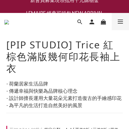
新會員募集現領抵用千元購物金
LEMAIRE 經典可頌包 NEW ARRIVAL
香氛 / 家居 / 餐廚 [ 全館折上兩件9折，三件享85折 】
新會員募集現領抵用千元購物金
[PIP STUDIO] Trice 紅
棕色滿版幾何印花長袖上
衣
- 荷蘭居家生活品牌
- 傳遞幸福與快樂為品牌核心理念
- 設計師擅長運用大量花朵元素打造復古的手繪感印花
- 為平凡的生活打造自然美好的風景