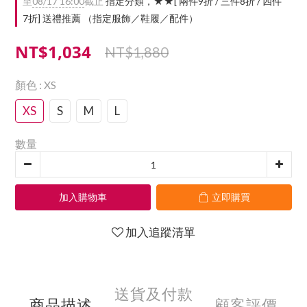
至
08/17 16:00
截止
指定分類，★★[ 兩件9折 / 三件8折 / 四件
7折] 送禮推薦 （指定服飾／鞋履／配件）
NT$1,034
NT$1,880
顏色
: XS
XS
S
M
L
數量
加入購物車
立即購買
加入追蹤清單
送貨及付款
商品描述
顧客評價