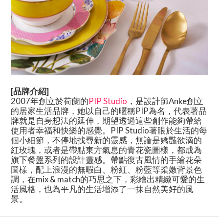
[品牌介紹]
2007年創立於荷蘭的
PIP Studio
，是設計師Anke創立
的居家生活品牌，她以自己的暱稱PIP為名，代表著品
牌就是自身想法的延伸，期望透過這些創作能夠帶給
使用者幸福和快樂的感覺。PIP Studio著眼於生活的每
個小細節，不停地找尋新的靈感，無論是嬌豔欲滴的
紅玫瑰，或者是帶點東方氣息的青花瓷圖樣，都成為
旗下餐盤系列的設計靈感。帶點復古風情的手繪花朵
圖樣，配上浪漫的無暇白、粉紅、粉藍等柔嫩背景色
調，在mix & match的巧思之下，彩繪出精緻可愛的生
活風格，也為平凡的生活增添了一抹自然美好的風
景。