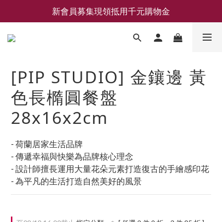
新會員募集現領抵用千元購物金
新會員募集現領抵用千元購物金
LEMAIRE 經典可頌包 NEW ARRIVAL
香氛 / 家居 / 餐廚 [ 全館折上兩件9折，三件享85折 】
[PIP STUDIO] 金鑲邊 黃
新會員募集現領抵用千元購物金
色長橢圓餐盤
28x16x2cm
- 荷蘭居家生活品牌
- 傳遞幸福與快樂為品牌核心理念
- 設計師擅長運用大量花朵元素打造復古的手繪感印花
- 為平凡的生活打造自然美好的風景