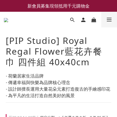
新會員募集現領抵用千元購物金
新會員募集現領抵用千元購物金
LEMAIRE 經典可頌包 NEW ARRIVAL
香氛 / 家居 / 餐廚 [ 全館折上兩件9折，三件享85折 】
[PIP Studio] Royal
新會員募集現領抵用千元購物金
Regal Flower藍花卉餐
巾 四件組 40x40cm
- 荷蘭居家生活品牌
- 傳遞幸福與快樂為品牌核心理念
- 設計師擅長運用大量花朵元素打造復古的手繪感印花
- 為平凡的生活打造自然美好的風景