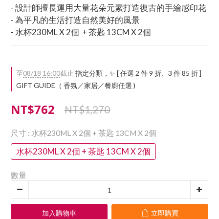
- 設計師擅長運用大量花朵元素打造復古的手繪感印花
- 為平凡的生活打造自然美好的風景
- 水杯230ML X 2個  + 茶匙 13CM X 2個
至
08/18 16:00
截止
指定分類，✨ [ 任選 2 件 9 折、3 件 85 折 ]
GIFT GUIDE（ 香氛／家居／餐廚任選 )
NT$762
NT$1,270
尺寸
: 水杯230ML X 2個 + 茶匙 13CM X 2個
水杯230ML X 2個 + 茶匙 13CM X 2個
數量
加入購物車
立即購買