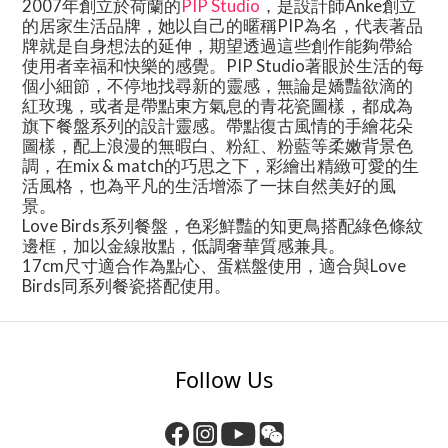
2007年創立於荷蘭的
PIP Studio
，是設計師
Anke
創立
的居家生活品牌，她以自己的暱稱
PIP
為名，代表著品
牌就是自身想法的延伸，期望透過這些創作能夠帶給
使用者幸福和快樂的感覺。
PIP Studio
著眼於生活的每
個小細節，不停地找尋新的靈感，無論是嬌豔欲滴的
紅玫瑰，或者是帶點東方氣息的青花瓷圖樣，都成為
旗下餐盤系列的設計靈感。帶點復古風情的手繪花朵
圖樣，配上浪漫的無暇白、粉紅、粉藍等柔嫩背景色
調，在
mix & match
的巧思之下，彩繪出精緻可愛的生
活風格，也為平凡的生活增添了一抹自然美好的風
景。
Love Birds系列餐盤，色彩鮮豔的知更鳥搭配綠色條紋
邊框，加以金線妝點，低調奢華質感兼具。
17cm尺寸適合作為點心、蛋糕盤使用，適合與Love
Birds同系列餐瓷搭配使用。
Follow Us