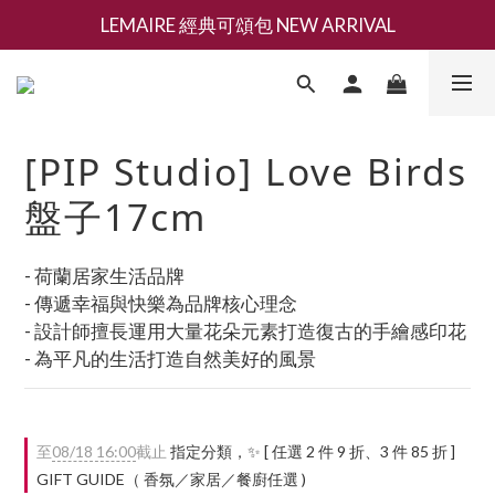
新會員募集現領抵用千元購物金
香氛 / 家居 / 餐廚 [ 全館折上兩件9折，三件享85折 】
新會員募集現領抵用千元購物金
[PIP Studio] Love Birds
盤子17cm
- 荷蘭居家生活品牌
- 傳遞幸福與快樂為品牌核心理念
- 設計師擅長運用大量花朵元素打造復古的手繪感印花
- 為平凡的生活打造自然美好的風景
至
08/18 16:00
截止
指定分類，✨ [ 任選 2 件 9 折、3 件 85 折 ]
GIFT GUIDE（ 香氛／家居／餐廚任選 )