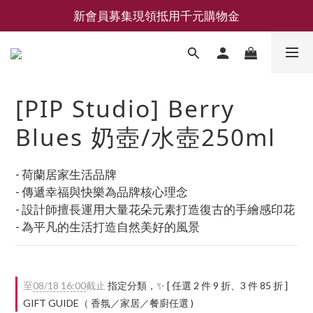
新會員募集現領抵用千元購物金
新會員募集現領抵用千元購物金
LEMAIRE 經典可頌包 NEW ARRIVAL
香氛 / 家居 / 餐廚 [ 全館折上兩件9折，三件享85折 】
[PIP Studio] Berry
新會員募集現領抵用千元購物金
Blues 奶壺/水壺250ml
- 荷蘭居家生活品牌
- 傳遞幸福與快樂為品牌核心理念
- 設計師擅長運用大量花朵元素打造復古的手繪感印花
- 為平凡的生活打造自然美好的風景
至
08/18 16:00
截止
指定分類，✨ [ 任選 2 件 9 折、3 件 85 折 ]
GIFT GUIDE（ 香氛／家居／餐廚任選 )