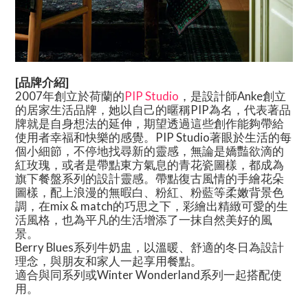
[品牌介紹]
2007年創立於荷蘭的
PIP Studio
，是設計師
Anke
創立
的居家生活品牌，她以自己的暱稱
PIP
為名，代表著品
牌就是自身想法的延伸，期望透過這些創作能夠帶給
使用者幸福和快樂的感覺。
PIP Studio
著眼於生活的每
個小細節，不停地找尋新的靈感，無論是嬌豔欲滴的
紅玫瑰，或者是帶點東方氣息的青花瓷圖樣，都成為
旗下餐盤系列的設計靈感。帶點復古風情的手繪花朵
圖樣，配上浪漫的無暇白、粉紅、粉藍等柔嫩背景色
調，在
mix & match
的巧思之下，彩繪出精緻可愛的生
活風格，也為平凡的生活增添了一抹自然美好的風
景。
Berry Blues系列牛奶盅，以溫暖、舒適的冬日為設計
理念，與朋友和家人一起享用餐點。
適合與同系列或Winter Wonderland系列一起搭配使
用。