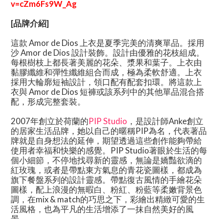
v=cZm6Fs9W_Ag
[品牌介紹]
這款 Amor de Dios 上衣是夏季完美的清爽單品。採用
沙 Amor de Dios 設計裝飾。設計由優雅的花枝組成。
每根樹枝上都長著美麗的花朵、漿果和葉子。上衣由
黏膠纖維和彈性纖維組合而成，極為柔軟舒適。上衣
採用大輪廓短袖設計，領口配有配套扣環。將這款上
衣與 Amor de Dios 短褲或該系列中的其他單品混合搭
配，形成完整套裝。
2007年創立於荷蘭的
PIP Studio
，是設計師Anke創立
的居家生活品牌，她以自己的暱稱PIP為名，代表著品
牌就是自身想法的延伸，期望透過這些創作能夠帶給
使用者幸福和快樂的感覺。PIP Studio著眼於生活的每
個小細節，不停地找尋新的靈感，無論是嬌豔欲滴的
紅玫瑰，或者是帶點東方氣息的青花瓷圖樣，都成為
旗下餐盤系列的設計靈感。帶點復古風情的手繪花朵
圖樣，配上浪漫的無暇白、粉紅、粉藍等柔嫩背景色
調，在mix & match的巧思之下，彩繪出精緻可愛的生
活風格，也為平凡的生活增添了一抹自然美好的風
景。