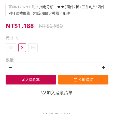
至
08/17 16:00
截止
指定分類，★★[ 兩件9折 / 三件8折 / 四件
7折] 送禮推薦 （指定服飾／鞋履／配件）
NT$1,188
NT$1,980
尺寸
: S
XS
S
M
數量
加入購物車
立即購買
加入追蹤清單