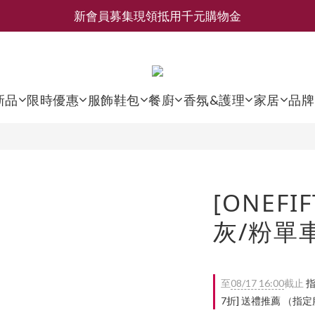
新會員募集現領抵用千元購物金
新會員募集現領抵用千元購物金
LEMAIRE 經典可頌包 NEW ARRIVAL
香氛 / 家居 / 餐廚 [ 全館折上兩件9折，三件享85折 】
新品
限時優惠
服飾鞋包
餐廚
香氛&護理
家居
品牌
新會員募集現領抵用千元購物金
[ONEFIF
灰/粉單
至
08/17 16:00
截止
指
7折] 送禮推薦 （