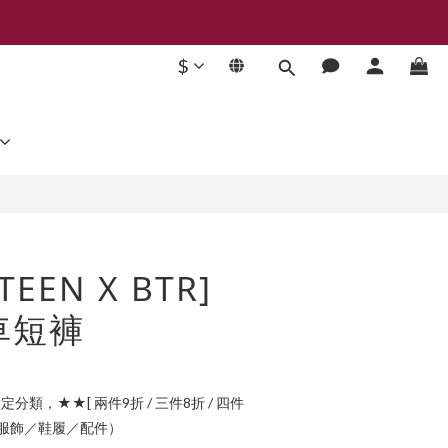
$
立即購買
TEEN X BTR]
車短褲
定分類，★★[ 兩件9折 / 三件8折 / 四件
指定服飾／鞋履／配件）