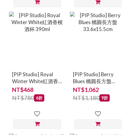
[PIP Studio] Royal
[PIP Studio] Berry
Winter White紅酒香
Blues 橢圓長方盤
檳酒杯 390ml
33.6x15.5cm
NT$468
NT$1,062
NT$780
NT$1,180
6折
9折