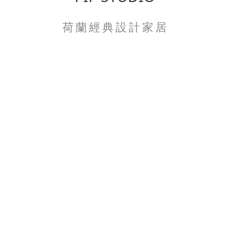
荷 蘭 經 典 設 計 家 居