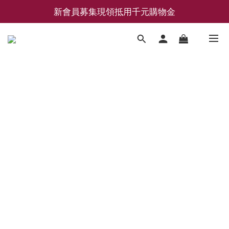
新會員募集現領抵用千元購物金
新會員募集現領抵用千元購物金
LEMAIRE 經典可頌包 NEW ARRIVAL
香氛 / 家居 / 餐廚 [ 全館折上兩件9折，三件享85折 】
新會員募集現領抵用千元購物金