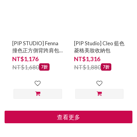
[PIP STUDIO] Fenna
[PIP Studio] Cleo 藍色
撞色正方側背跨肩包
菱格美妝收納包
(小) 藍
NT$1,176
NT$1,316
NT$1,680
NT$1,880
7折
7折
查看更多