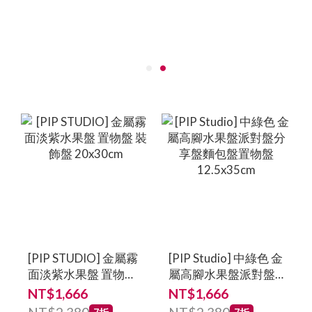
[PIP STUDIO] 金屬霧
[PIP Studio] 中綠色 金
面淡紫水果盤 置物盤
屬高腳水果盤派對盤
裝飾盤 20x30cm
分享盤麵包盤置物盤
NT$1,666
NT$1,666
12.5x35cm