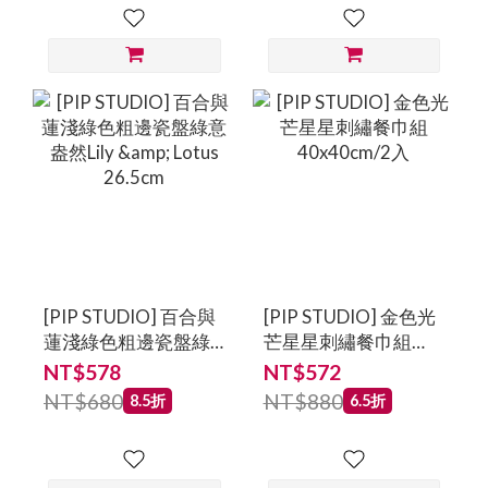
[PIP STUDIO] 百合與
[PIP STUDIO] 金色光
蓮淺綠色粗邊瓷盤綠
芒星星刺繡餐巾組
意盎然Lily & Lotus
40x40cm/2入
NT$578
NT$572
26.5cm
NT$680
NT$880
8.5折
6.5折