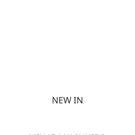
香 氛
餐 具
NEW IN