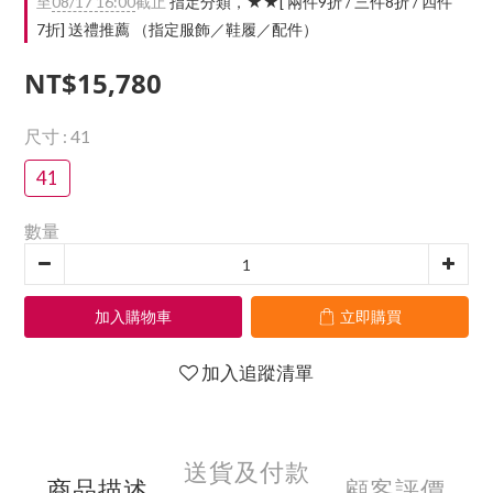
至
08/17 16:00
截止
指定分類，★★[ 兩件9折 / 三件8折 / 四件
7折] 送禮推薦 （指定服飾／鞋履／配件）
NT$15,780
尺寸
: 41
41
數量
加入購物車
立即購買
加入追蹤清單
送貨及付款
商品描述
顧客評價