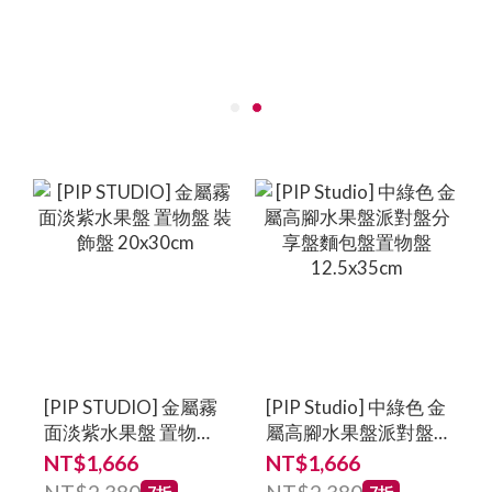
[PIP STUDIO] 金屬霧
[PIP Studio] 中綠色 金
面淡紫水果盤 置物盤
屬高腳水果盤派對盤
裝飾盤 20x30cm
分享盤麵包盤置物盤
NT$1,666
NT$1,666
12.5x35cm