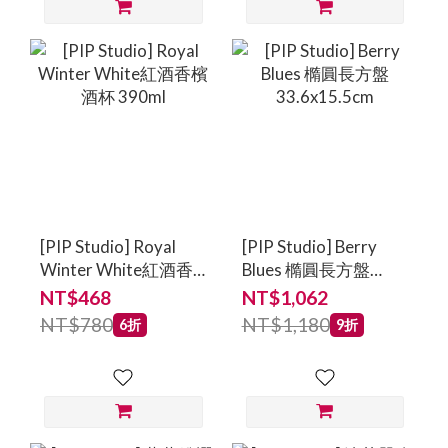
[PIP Studio] Royal
[PIP Studio] Berry
Winter White紅酒香
Blues 橢圓長方盤
檳酒杯 390ml
33.6x15.5cm
NT$468
NT$1,062
NT$780
NT$1,180
6折
9折