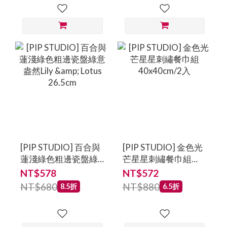
[PIP STUDIO] 百合與
[PIP STUDIO] 金色光
蓮淺綠色粗邊瓷盤綠
芒星星刺繡餐巾組
意盎然Lily & Lotus
40x40cm/2入
NT$578
NT$572
26.5cm
NT$680
NT$880
8.5折
6.5折