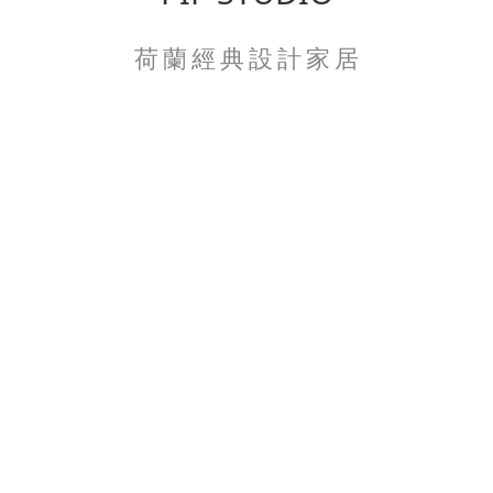
荷 蘭 經 典 設 計 家 居