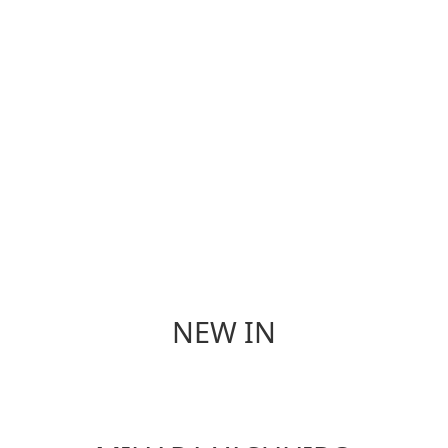
香 氛
餐 具
NEW IN