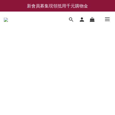
新會員募集現領抵用千元購物金
新會員募集現領抵用千元購物金
LEMAIRE 經典可頌包 NEW ARRIVAL
香氛 / 家居 / 餐廚 [ 全館折上兩件9折，三件享85折 】
新會員募集現領抵用千元購物金