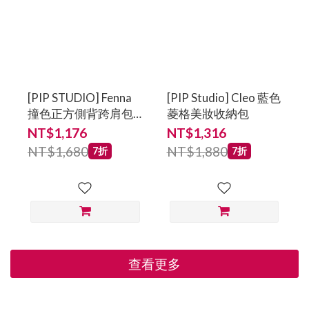
[PIP STUDIO] Fenna
[PIP Studio] Cleo 藍色
撞色正方側背跨肩包
菱格美妝收納包
(小) 藍
NT$1,176
NT$1,316
NT$1,680
NT$1,880
7折
7折
查看更多