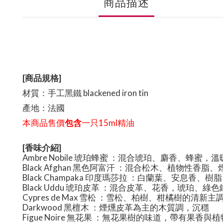
商品描述
[商品規格
]
材質：
手工黑鐵
blackened iron tin
產地：
法國
本商品售價
包含
一只
15ml
精油
[香味介紹
]
Ambre Nobile 琥珀蜂蜜 ：混合琥珀、麝香、蜂蜜，
Black Afghan 黑色阿富汗 ：混合松木、植物性香脂
Black Champaka 印度瑪莎拉 ：白蘭葉、安息香
Black Uddu 琥珀皮革 ：混合皮革、花香，琥珀、
Cypres de Max 雪松 ：雪松、柏樹、柑橘樹的清新主
Darkwood 黑檀木 ：煙燻皮革為主的木質調，沉穩
Figue Noire 無花果 ：無花果樹的味道，帶有果香與