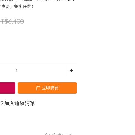
氛／家居／餐廚任選 )
T$6,400
立即購買
加入追蹤清單