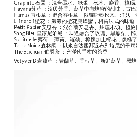
Graphite 石墨 ：混合墨水、紙張、松木、麝香、樟
Havana菸草 ：溫暖芳香、菸草中有蜂蜜的甜味，古
Humus 香根草 ：混合香根草、俄羅斯藍松木、洋菇
Lili neroli 橙花 ：濃濃的橙花與蜂蜜，相當法式的味道
Petit Papier安息香 ：混合著安息香、煙燻木頭
Sang Bleu 皇家尼泊爾 ：味道融合了玫瑰、黑醋栗
Spirituelle 薄荷 ：薄荷、羅勒、檸檬加上橙花
Terre Noire 森林調 ：以來自法國鄰近布列塔尼的畢
The Scichuan 伯爵茶 ：充滿佛手柑的茶香
Vetyver B 岩蘭草 ：岩蘭草、香根草、新鮮菸草、黑