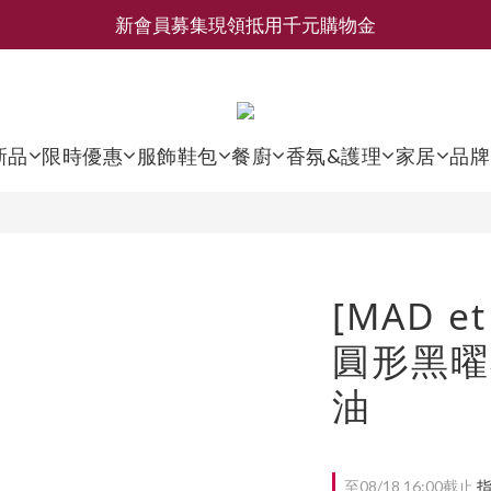
新會員募集現領抵用千元購物金
新會員募集現領抵用千元購物金
LEMAIRE 經典可頌包 NEW ARRIVAL
香氛 / 家居 / 餐廚 [ 全館折上兩件9折，三件享85折 】
新品
限時優惠
服飾鞋包
餐廚
香氛&護理
家居
品牌
新會員募集現領抵用千元購物金
[MAD e
圓形黑曜石
油
至
08/18 16:00
截止
指