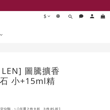
$
立即購買
t LEN] 圖騰擴香
 小+15ml精
定分類，✨ [ 任選 2 件 9 折、3 件 85 折 ]