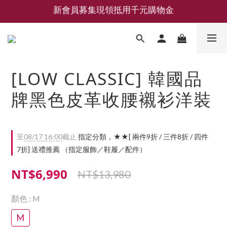
新會員募集現領抵用千元購物金
新會員募集現領抵用千元購物金
LEMAIRE 經典可頌包 NEW ARRIVAL
香氛 / 家居 / 餐廚 [ 全館折上兩件9折，三件享85折 】
[LOW CLASSIC] 韓國品
新會員募集現領抵用千元購物金
牌黑色皮革收腰襯衫洋裝
至
08/17 16:00
截止
指定分類，★★[ 兩件9折 / 三件8折 / 四件
7折] 送禮推薦 （指定服飾／鞋履／配件）
NT$6,990
NT$13,980
顏色
: M
M