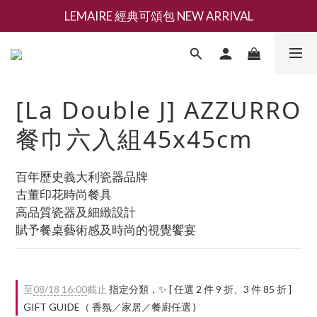
LEMAIRE 經典可頌包 NEW ARRIVAL
新會員募集現領抵用千元購物金
香氛 / 家居 / 餐廚 [ 全館折上兩件9折，三件享85折 】
新會員募集現領抵用千元購物金
[La Double J] AZZURRO
餐巾六入組45x45cm
百年歷史義大利瓷器品牌
古董印花時尚餐具
高品質瓷器及細緻設計
賦予餐桌藝術感及時尚的視覺饗宴
至
08/18 16:00
截止
指定分類，✨ [ 任選 2 件 9 折、3 件 85 折 ]
GIFT GUIDE（ 香氛／家居／餐廚任選 )