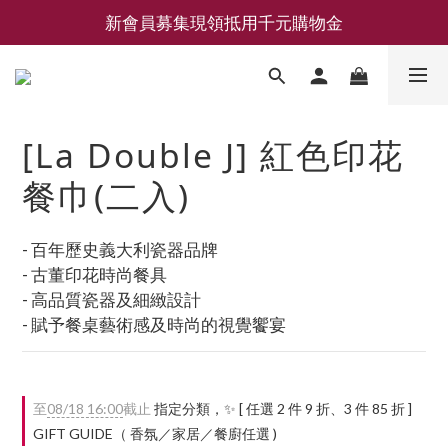
新會員募集現領抵用千元購物金
新會員募集現領抵用千元購物金
LEMAIRE 經典可頌包 NEW ARRIVAL
香氛 / 家居 / 餐廚 [ 全館折上兩件9折，三件享85折 】
[La Double J] 紅色印花
新會員募集現領抵用千元購物金
餐巾(二入)
- 百年歷史義大利瓷器品牌
- 古董印花時尚餐具
- 高品質瓷器及細緻設計
- 賦予餐桌藝術感及時尚的視覺饗宴
至
08/18 16:00
截止
指定分類，✨ [ 任選 2 件 9 折、3 件 85 折 ]
GIFT GUIDE（ 香氛／家居／餐廚任選 )