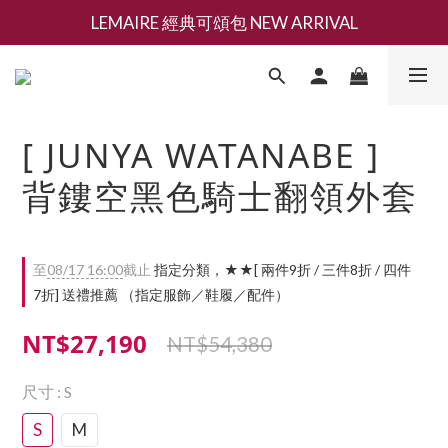
LEMAIRE 經典可頌包 NEW ARRIVAL
新會員募集現領抵用千元購物金
香氛 / 家居 / 餐廚 [ 全館折上兩件9折，三件享85折 】
新會員募集現領抵用千元購物金
[ JUNYA WATANABE ]
背鏤空黑色騎士翻領外套
至
08/17 16:00
截止
指定分類，★★[ 兩件9折 / 三件8折 / 四件
7折] 送禮推薦 （指定服飾／鞋履／配件）
NT$27,190
NT$54,380
尺寸
: S
S
M