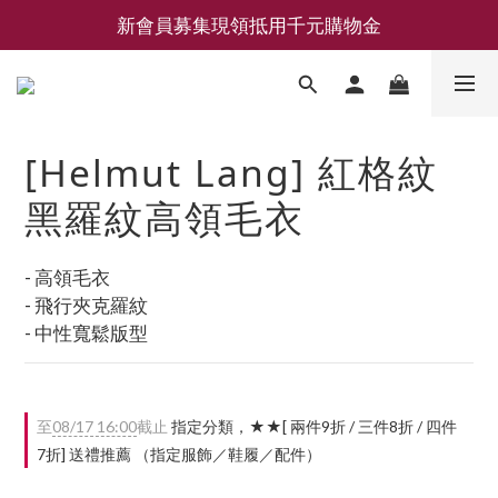
新會員募集現領抵用千元購物金
新會員募集現領抵用千元購物金
LEMAIRE 經典可頌包 NEW ARRIVAL
香氛 / 家居 / 餐廚 [ 全館折上兩件9折，三件享85折 】
[Helmut Lang] 紅格紋
新會員募集現領抵用千元購物金
黑羅紋高領毛衣
- 高領毛衣
- 飛行夾克羅紋
- 中性寬鬆版型
至
08/17 16:00
截止
指定分類，★★[ 兩件9折 / 三件8折 / 四件
7折] 送禮推薦 （指定服飾／鞋履／配件）