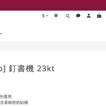
$
立即購買
co] 釘書機 23kt
上的選用
蘊含著精密的結構