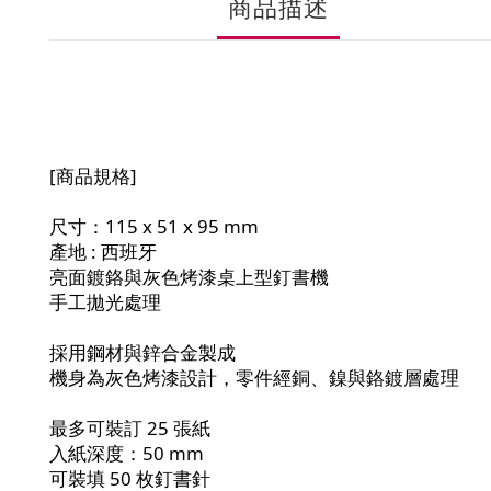
商品描述
[商品規格]
尺寸：115 x 51 x 95 mm
產地 : 西班牙
亮面鍍鉻與灰色烤漆桌上型釘書機
手工拋光處理
採用鋼材與鋅合金製成
機身為灰色烤漆設計，零件經銅、鎳與鉻鍍層處理
最多可裝訂 25 張紙
入紙深度：50 mm
可裝填 50 枚釘書針