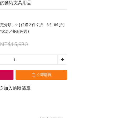
味的藝術文具用品
定分類，✨ [ 任選 2 件 9 折、3 件 85 折 ]
氛／家居／餐廚任選 )
NT$15,980
立即購買
加入追蹤清單