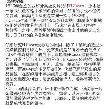
[品牌介紹]
1920
年創立的西班牙高級文具品牌
El Casco
，原本是
一家以生產左輪手槍聞名的公司，品牌的手槍不僅備
受愛戴，而其的工法更是首屈一指，
1932
年，
ElCasco
生產了第一款
M-5
型號釘書機，將精密的機械
技術延續到文具的設計上，迅速地在市場上獲得的一
片好評，之後，品牌更陸陸續續地推出其他的桌上文
具，
El Casco
的規模也逐漸壯大。
仔細研究
El Casco
受歡迎的原因，除了工業風的造型深
受機械控們青睞之外，更重要的是品牌奢華的選擇了
23K
金作為材質上的選用，這也讓
ElCasco
顯得與眾不
同。經過了近百年時間的累積，
El Casco
陸續推出像是
釘書機、削鉛筆機、剪刀、筆筒、紙鎮等十多樣明星
商品，而當中有許多是早從
30
年代就已經開發出的產
品路線，在歷經幾十年的歲月之後，這些經典復古的
造型更顯歷久彌新，屢獲各國領導人、各界菁英們的
喜愛。
ElCasco
的產品皆在西班牙北部製作而成，強調每一片
金屬都須經過至少六次的人工拋光，以及三種不同金
屬的電鍍過程之後才能進一步組裝，嚴謹的態度為的
就是成就完美的質感。