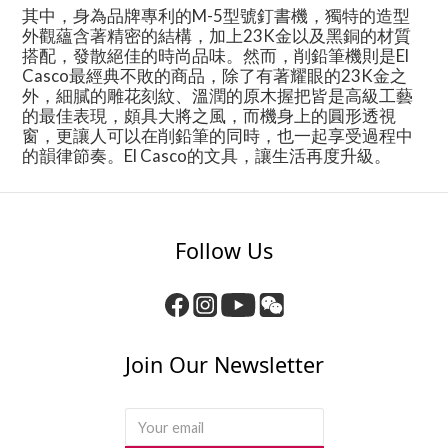
其中，身為品牌專利的
M-5
型號釘書機，獨特的造型
外觀蘊含著精密的結構，加上
23K
金以及黑銅的材質
搭配，發散絕佳的時尚品味。然而，削鉛筆機則是
El
Casco
最經典不敗的商品，除了有著耀眼的
23K
金之
外，細膩的雕花刻紋、溫潤的原木握把皆是高級工藝
的最佳表現，頗具大將之風，而機身上的圓形透視
窗，更讓人可以在削鉛筆的同時，也一起享受過程中
的韻律節奏。
El Casco
的文具，讓生活再度升級。
Follow Us
Join Our Newsletter