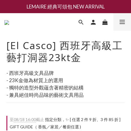
LEMAIRE 經典可頌包 NEW ARRIVAL
新會員募集現領抵用千元購物金
香氛 / 家居 / 餐廚 [ 全館折上兩件9折，三件享85折 】
新會員募集現領抵用千元購物金
[El Casco] 西班牙高級工
藝打洞器23kt金
- 西班牙高級文具品牌
- 23K金做為材質上的選用
- 獨特的造型外觀蘊含著精密的結構
- 兼具絕佳時尚品味的藝術文具用品
至
08/18 16:00
截止
指定分類，✨ [ 任選 2 件 9 折、3 件 85 折 ]
GIFT GUIDE（ 香氛／家居／餐廚任選 )