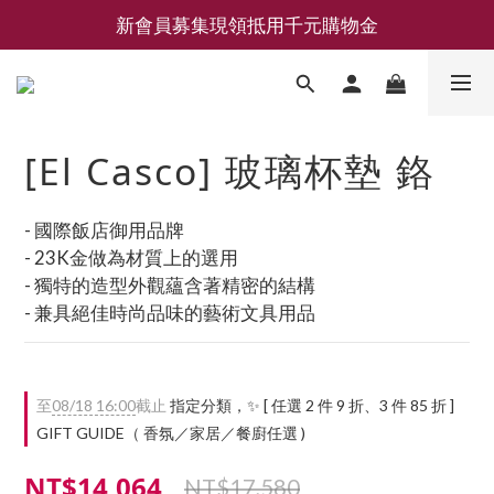
新會員募集現領抵用千元購物金
新會員募集現領抵用千元購物金
LEMAIRE 經典可頌包 NEW ARRIVAL
香氛 / 家居 / 餐廚 [ 全館折上兩件9折，三件享85折 】
[El Casco] 玻璃杯墊 鉻
新會員募集現領抵用千元購物金
- 國際飯店御用品牌
- 23K金做為材質上的選用
- 獨特的造型外觀蘊含著精密的結構
- 兼具絕佳時尚品味的藝術文具用品
至
08/18 16:00
截止
指定分類，✨ [ 任選 2 件 9 折、3 件 85 折 ]
GIFT GUIDE（ 香氛／家居／餐廚任選 )
NT$14,064
NT$17,580