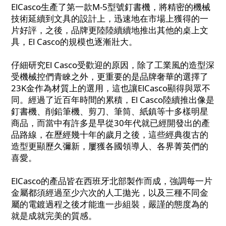
ElCasco生產了第一款M-5型號釘書機，將精密的機械
技術延續到文具的設計上，迅速地在市場上獲得的一
片好評，之後，品牌更陸陸續續地推出其他的桌上文
具，El Casco的規模也逐漸壯大。
仔細研究El Casco受歡迎的原因，除了工業風的造型深
受機械控們青睞之外，更重要的是品牌奢華的選擇了
23K金作為材質上的選用，這也讓ElCasco顯得與眾不
同。經過了近百年時間的累積，El Casco陸續推出像是
釘書機、削鉛筆機、剪刀、筆筒、紙鎮等十多樣明星
商品，而當中有許多是早從30年代就已經開發出的產
品路線，在歷經幾十年的歲月之後，這些經典復古的
造型更顯歷久彌新，屢獲各國領導人、各界菁英們的
喜愛。
ElCasco的產品皆在西班牙北部製作而成，強調每一片
金屬都須經過至少六次的人工拋光，以及三種不同金
屬的電鍍過程之後才能進一步組裝，嚴謹的態度為的
就是成就完美的質感。