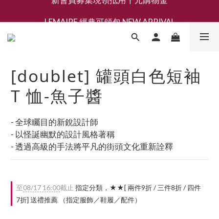
新會員募集現領抵用千元購物金
LEMAIRE 經典可頌包 NEW ARRIVAL
香氛 / 家居 / 餐廚 [ 全館折上兩件9折，三件享85折 】
新會員募集現領抵用千元購物金
[doublet] 罐頭白色短袖
T 恤-魚子醬
- 全球矚目的新銳設計師
- 以怪誕幽默的設計風格著稱
- 透過高級的手法將平凡的街頭文化重新詮釋
至
08/17 16:00
截止
指定分類，★★[ 兩件9折 / 三件8折 / 四件
7折] 送禮推薦 （指定服飾／鞋履／配件）