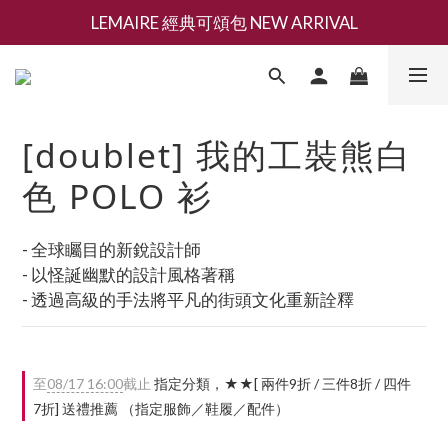
LEMAIRE 經典可頌包 NEW ARRIVAL
新會員募集現領抵用千元購物金
香氛 / 家居 / 餐廚 [ 全館折上兩件9折，三件享85折 】
新會員募集現領抵用千元購物金
[doublet] 我的工裝熊白
色 POLO 衫
- 全球矚目的新銳設計師
- 以怪誕幽默的設計風格著稱
- 透過高級的手法將平凡的街頭文化重新詮釋
至
08/17 16:00
截止
指定分類，★★[ 兩件9折 / 三件8折 / 四件
7折] 送禮推薦 （指定服飾／鞋履／配件）