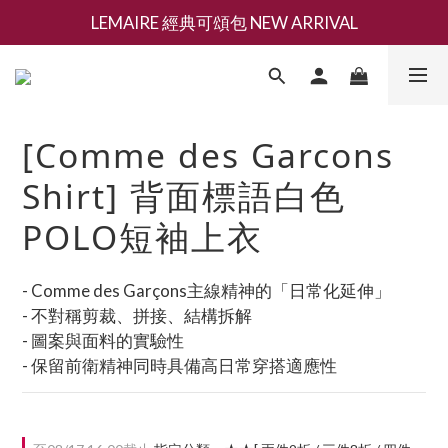
LEMAIRE 經典可頌包 NEW ARRIVAL
新會員募集現領抵用千元購物金
香氛 / 家居 / 餐廚 [ 全館折上兩件9折，三件享85折 】
新會員募集現領抵用千元購物金
[Comme des Garcons
Shirt] 背面標語白色
POLO短袖上衣
- Comme des Garçons主線精神的「日常化延伸」
- 不對稱剪裁、拼接、結構拆解
- 圖案與面料的實驗性
- 保留前衛精神同時具備高日常穿搭適應性