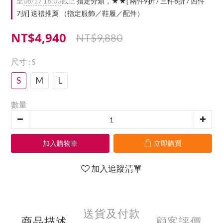
至
08/17 16:00
截止
指定分類，★★[ 兩件9折 / 三件8折 / 四件
7折] 送禮推薦 （指定服飾／鞋履／配件）
NT$4,940
NT$9,880
尺寸
: S
S
M
L
數量
加入購物車
立即購買
加入追蹤清單
送貨及付款
商品描述
顧客評價